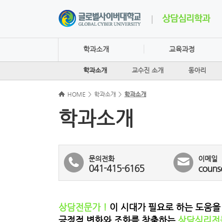
학과소개
교육과정
학과소개
교수진 소개
동아리
HOME
>
학과소개
>
학과소개
학과소개
문의전화
이메일
041-415-6165
counse
상담전문가 !
이 시대가 필요로 하는 도움을 
긍정적 변화와 조화를 창출하는
상담심리전