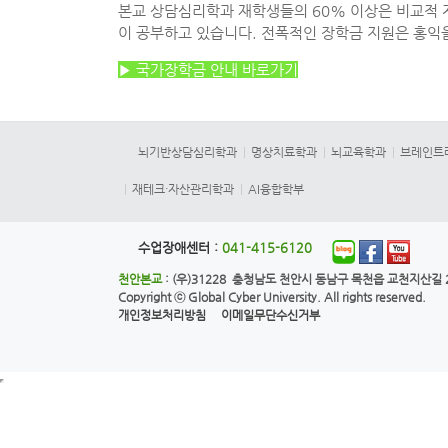
본교 상담심리학과 재학생들의 60% 이상은 비교적 
이 공부하고 있습니다. 전폭적인 장학금 지원은 홍익
▶ 국가장학금 안내 바로가기
뇌기반상담심리학과
명상치료학과
뇌교육학과
브레인트
재테크·자산관리학과
AI융합학부
수업장애센터 :
041-415-6120
천안본교
: (우)31228 충청남도 천안시 동남구 목천읍 교천지산길 28
Copyright ⓒ
Global Cyber University.
All rights reserved.
개인정보처리방침
이메일무단수신거부